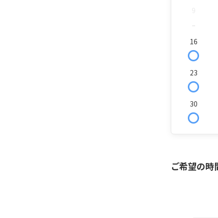
9
-
16
〇
23
〇
30
〇
ご希望の時