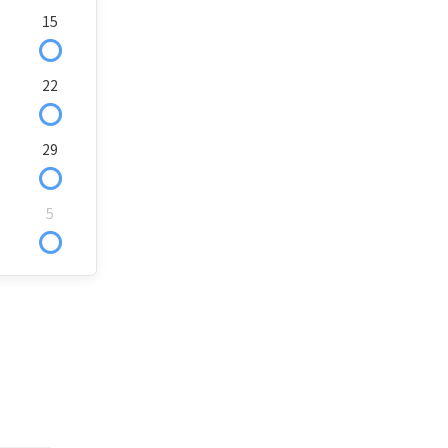
15
〇
22
〇
29
〇
5
〇