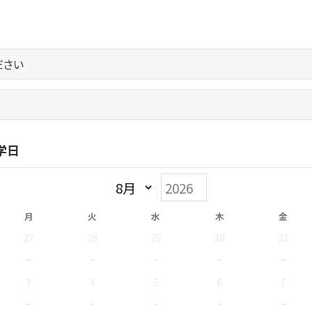
学日
月
火
水
木
金
27
28
29
30
31
-
-
-
-
-
3
4
5
6
7
-
-
-
-
-