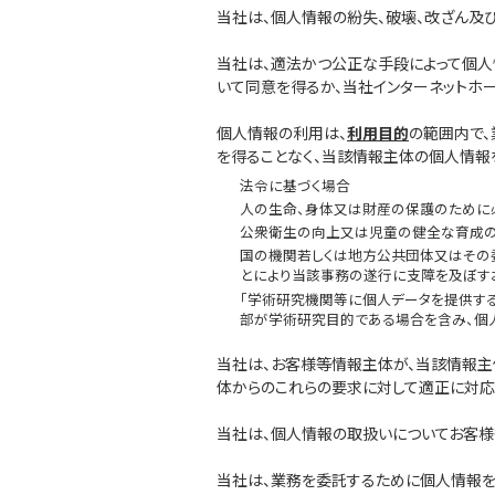
当社は、個人情報の紛失、破壊、改ざん及
当社は、適法かつ公正な手段によって個人
いて同意を得るか、当社インターネットホ
個人情報の利用は、
利用目的
の範囲内で
を得ることなく、当該情報主体の個人情報
法令に基づく場合
人の生命、身体又は財産の保護のために
公衆衛生の向上又は児童の健全な育成の
国の機関若しくは地方公共団体又はその
とにより当該事務の遂行に支障を及ぼす
「学術研究機関等に個人データを提供す
部が学術研究目的である場合を含み、個
当社は、お客様等情報主体が、当該情報
体からのこれらの要求に対して適正に対応
当社は、個人情報の取扱いについてお客様
当社は、業務を委託するために個人情報を