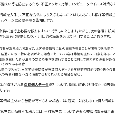
び漏えい等を防止するため、不正アクセス対策、コンピュータウイルス対策な
情報を入手し、不正な方法により入手しないことはもちろん、お客様等情報
ームページに必要事項を告知します。
、業務の遂行上必要な限りにおいて行うものとします。ただし、次の各号に該
を第三者に提供したり、利用目的の範囲を超えて利用することがあります。
必要がある場合であって、お客様等情報主体の同意を得ることが困難である場合
推進のために特に必要がある場合であって、お客様等情報主体の同意を得るこ
委託を受けた者が法令の定める事務を遂行することに対して協力する必要がある
おそれがある場合
る場合であって、当該学術機関等が当該個人データを学術研究目的で取り扱う必
人の権利利益を不当に侵害するおそれがある場合を除く）」
主体が識別される
保有個人データ
※2について、開示、訂正、利用停止、消去
します。
等情報主体から苦情が寄せられた場合には、適切に対応します（個人情報
第三者に預託する場合には、当該第三者について必要な監督措置を講じま