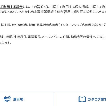
して利用する場合
には、その旨並びに共同して利用する個人情報、共同して
者について、あらかじめお客様等情報主体が容易に知り得る状態におきます
、株主様、取引関係者、採用・募集活動応募者（インターンシップ応募者を含む）、従
氏名、年齢、生年月日、電話番号、メールアドレス、住所、勤務先等の情報で、この
します。
展示場
カタログ請