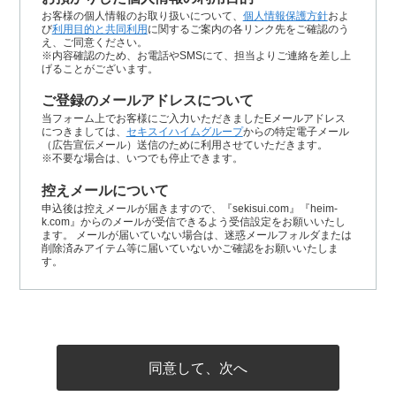
お客様の個人情報のお取り扱いについて、
個人情報保護方針
およ
び
利用目的と共同利用
に関するご案内の各リンク先をご確認のう
え、ご同意ください。
※内容確認のため、お電話やSMSにて、担当よりご連絡を差し上
げることがございます。
ご登録のメールアドレスについて
当フォーム上でお客様にご入力いただきましたEメールアドレス
につきましては、
セキスイハイムグループ
からの特定電子メール
（広告宣伝メール）送信のために利用させていただきます。
※不要な場合は、いつでも停止できます。
控えメールについて
申込後は控えメールが届きますので、『sekisui.com』『heim-
k.com』からのメールが受信できるよう受信設定をお願いいたし
ます。 メールが届いていない場合は、迷惑メールフォルダまたは
削除済みアイテム等に届いていないかご確認をお願いいたしま
す。
同意して、次へ