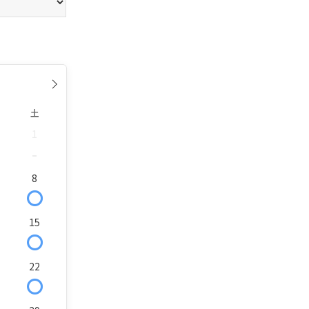
土
1
-
8
〇
15
〇
22
〇