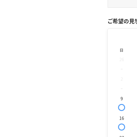
ご希望の見
日
26
-
2
-
9
〇
16
〇