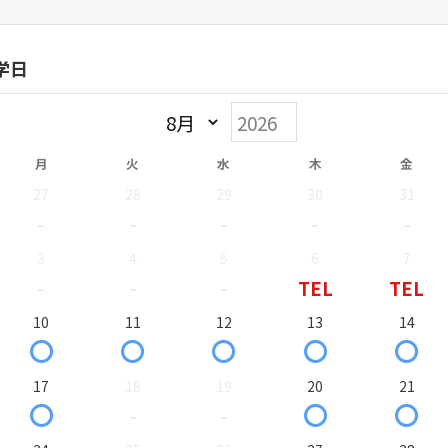
学日
月
火
水
木
金
27
28
29
30
31
-
-
-
-
-
3
4
5
6
7
-
-
-
TEL
TEL
10
11
12
13
14
〇
〇
〇
〇
〇
17
18
19
20
21
〇
-
-
〇
〇