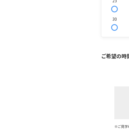
23
〇
30
〇
ご希望の時
※ご見学希