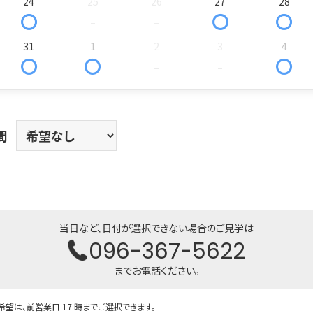
24
25
26
27
28
〇
-
-
〇
〇
31
1
2
3
4
〇
〇
-
-
〇
間
当日など、日付が選択できない場合のご見学は
096-367-5622
までお電話ください。
望は、前営業日 17 時までご選択できます。