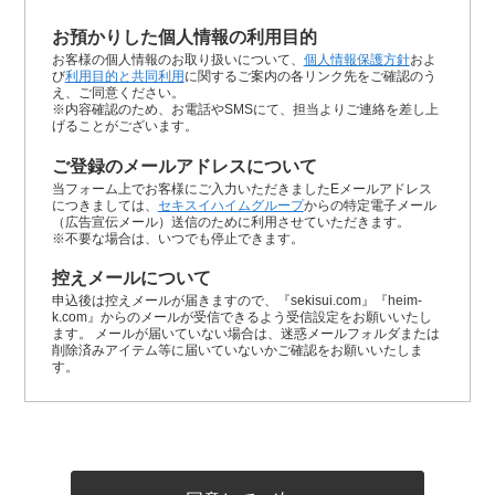
お預かりした個人情報の利用目的
お客様の個人情報のお取り扱いについて、
個人情報保護方針
およ
び
利用目的と共同利用
に関するご案内の各リンク先をご確認のう
え、ご同意ください。
※内容確認のため、お電話やSMSにて、担当よりご連絡を差し上
げることがございます。
ご登録のメールアドレスについて
当フォーム上でお客様にご入力いただきましたEメールアドレス
につきましては、
セキスイハイムグループ
からの特定電子メール
（広告宣伝メール）送信のために利用させていただきます。
※不要な場合は、いつでも停止できます。
控えメールについて
申込後は控えメールが届きますので、『sekisui.com』『heim-
k.com』からのメールが受信できるよう受信設定をお願いいたし
ます。 メールが届いていない場合は、迷惑メールフォルダまたは
削除済みアイテム等に届いていないかご確認をお願いいたしま
す。