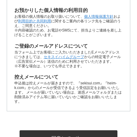
お預かりした個人情報の利用目的
お客様の個人情報のお取り扱いについて、
個人情報保護方針
およ
び
利用目的と共同利用
に関するご案内の各リンク先をご確認のう
え、ご同意ください。
※内容確認のため、お電話やSMSにて、担当よりご連絡を差し上
げることがございます。
ご登録のメールアドレスについて
当フォーム上でお客様にご入力いただきましたEメールアドレス
につきましては、
セキスイハイムグループ
からの特定電子メール
（広告宣伝メール）送信のために利用させていただきます。
※不要な場合は、いつでも停止できます。
控えメールについて
申込後は控えメールが届きますので、『sekisui.com』『heim-
k.com』からのメールが受信できるよう受信設定をお願いいたし
ます。 メールが届いていない場合は、迷惑メールフォルダまたは
削除済みアイテム等に届いていないかご確認をお願いいたしま
す。