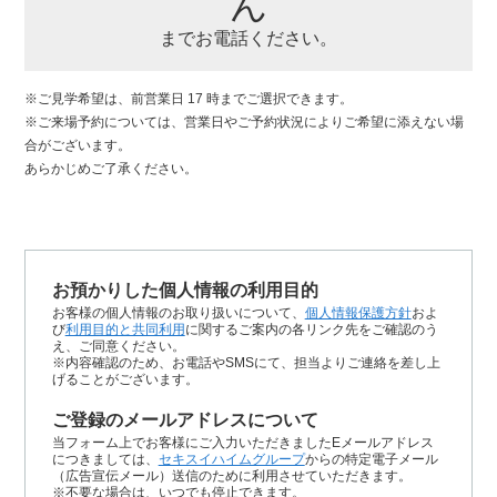
ん
までお電話ください。
※ご見学希望は、前営業日 17 時までご選択できます。
※ご来場予約については、営業日やご予約状況によりご希望に添えない場
合がございます。
あらかじめご了承ください。
お預かりした個人情報の利用目的
お客様の個人情報のお取り扱いについて、
個人情報保護方針
およ
び
利用目的と共同利用
に関するご案内の各リンク先をご確認のう
え、ご同意ください。
※内容確認のため、お電話やSMSにて、担当よりご連絡を差し上
げることがございます。
ご登録のメールアドレスについて
当フォーム上でお客様にご入力いただきましたEメールアドレス
につきましては、
セキスイハイムグループ
からの特定電子メール
（広告宣伝メール）送信のために利用させていただきます。
※不要な場合は、いつでも停止できます。