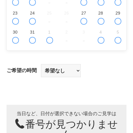
〇
〇
-
-
〇
〇
〇
23
24
25
26
27
28
29
〇
〇
-
-
〇
〇
〇
30
31
1
2
3
4
5
〇
〇
〇
-
-
〇
〇
ご希望の時間
当日など、日付が選択できない場合のご見学は
番号が見つかりませ