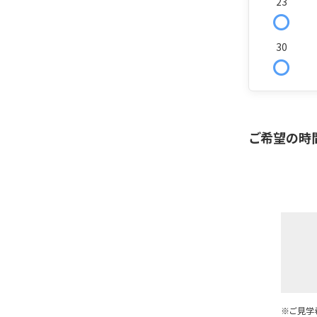
23
〇
30
〇
ご希望の時
※ご見学希