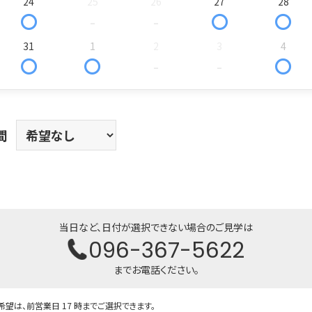
24
25
26
27
28
〇
-
-
〇
〇
31
1
2
3
4
〇
〇
-
-
〇
間
当日など、日付が選択できない場合のご見学は
096-367-5622
までお電話ください。
望は、前営業日 17 時までご選択できます。