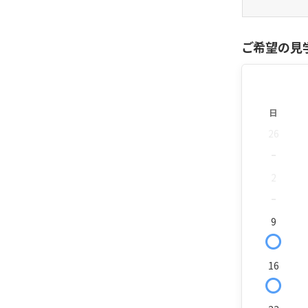
ご希望の見
日
26
-
2
-
9
〇
16
〇