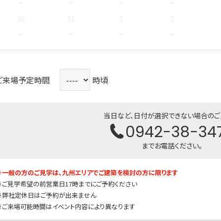
-
-
-
-
30
31
1
2
-
-
-
-
ご来場予定時間
時頃
当日など、日付が選択できない場合の
0942-38-34
までお電話ください。
※一般の方のご見学は、九州エリアでご建築を検討の方に限ります
※ご見学希望の前営業日17時までにご予約ください
※
弊社定休日はご予約が出来ません
※ご来場可能時間はイベント内容により異なります