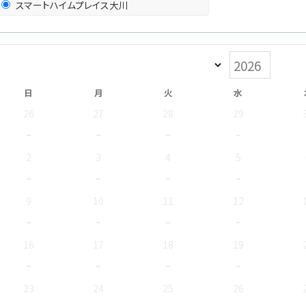
スマートハイムプレイス大川
日
月
火
水
26
27
28
29
-
-
-
-
2
3
4
5
-
-
-
-
9
10
11
12
-
-
-
-
16
17
18
19
-
-
-
-
23
24
25
26