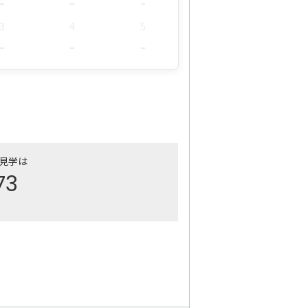
-
-
-
3
4
5
-
-
-
ご見学は
73