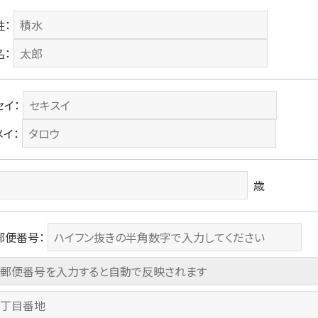
姓：
名：
セイ：
メイ：
歳
郵便番号：