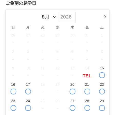
ご希望の見学日
日
月
火
水
木
金
土
26
27
28
29
30
31
1
-
-
-
-
-
-
-
2
3
4
5
6
7
8
-
-
-
-
-
-
-
9
10
11
12
13
14
15
-
-
-
-
-
〇
TEL
16
17
18
19
20
21
22
〇
〇
-
-
〇
〇
〇
23
24
25
26
27
28
29
〇
〇
-
-
〇
〇
〇