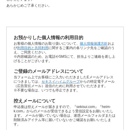
あらかじめご了承ください。
お預かりした個人情報の利用目的
お客様の個人情報のお取り扱いについて、
個人情報保護方針
およ
び
利用目的と共同利用
に関するご案内の各リンク先をご確認のう
え、ご同意ください。
※内容確認のため、お電話やSMSにて、担当よりご連絡を差し上
げることがございます。
ご登録のメールアドレスについて
当フォーム上でお客様にご入力いただきましたEメールアドレス
につきましては、
セキスイハイムグループ
からの特定電子メール
（広告宣伝メール）送信のために利用させていただきます。
※不要な場合は、いつでも停止できます。
控えメールについて
申込後は控えメールが届きますので、『sekisui.com』『heim-
k.com』からのメールが受信できるよう受信設定をお願いいたし
ます。 メールが届いていない場合は、迷惑メールフォルダまたは
削除済みアイテム等に届いていないかご確認をお願いいたしま
す。