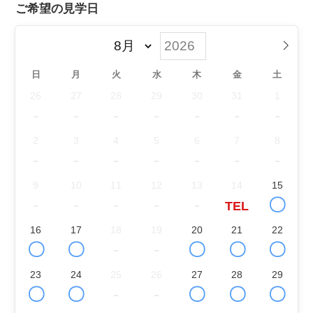
ご希望の見学日
日
月
火
水
木
金
土
26
27
28
29
30
31
1
-
-
-
-
-
-
-
2
3
4
5
6
7
8
-
-
-
-
-
-
-
9
10
11
12
13
14
15
-
-
-
-
-
〇
TEL
16
17
18
19
20
21
22
〇
〇
-
-
〇
〇
〇
23
24
25
26
27
28
29
〇
〇
-
-
〇
〇
〇