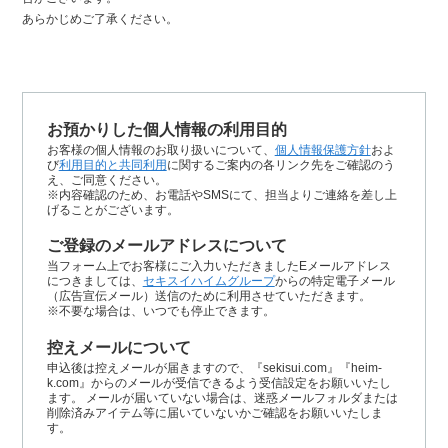
あらかじめご了承ください。
お預かりした個人情報の利用目的
お客様の個人情報のお取り扱いについて、
個人情報保護方針
およ
び
利用目的と共同利用
に関するご案内の各リンク先をご確認のう
え、ご同意ください。
※内容確認のため、お電話やSMSにて、担当よりご連絡を差し上
げることがございます。
ご登録のメールアドレスについて
当フォーム上でお客様にご入力いただきましたEメールアドレス
につきましては、
セキスイハイムグループ
からの特定電子メール
（広告宣伝メール）送信のために利用させていただきます。
※不要な場合は、いつでも停止できます。
控えメールについて
申込後は控えメールが届きますので、『sekisui.com』『heim-
k.com』からのメールが受信できるよう受信設定をお願いいたし
ます。 メールが届いていない場合は、迷惑メールフォルダまたは
削除済みアイテム等に届いていないかご確認をお願いいたしま
す。