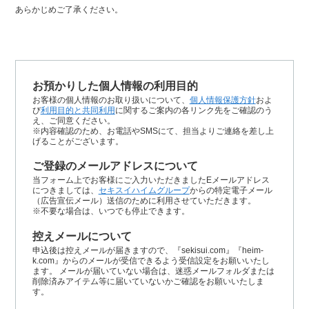
あらかじめご了承ください。
お預かりした個人情報の利用目的
お客様の個人情報のお取り扱いについて、
個人情報保護方針
およ
び
利用目的と共同利用
に関するご案内の各リンク先をご確認のう
え、ご同意ください。
※内容確認のため、お電話やSMSにて、担当よりご連絡を差し上
げることがございます。
ご登録のメールアドレスについて
当フォーム上でお客様にご入力いただきましたEメールアドレス
につきましては、
セキスイハイムグループ
からの特定電子メール
（広告宣伝メール）送信のために利用させていただきます。
※不要な場合は、いつでも停止できます。
控えメールについて
申込後は控えメールが届きますので、『sekisui.com』『heim-
k.com』からのメールが受信できるよう受信設定をお願いいたし
ます。 メールが届いていない場合は、迷惑メールフォルダまたは
削除済みアイテム等に届いていないかご確認をお願いいたしま
す。