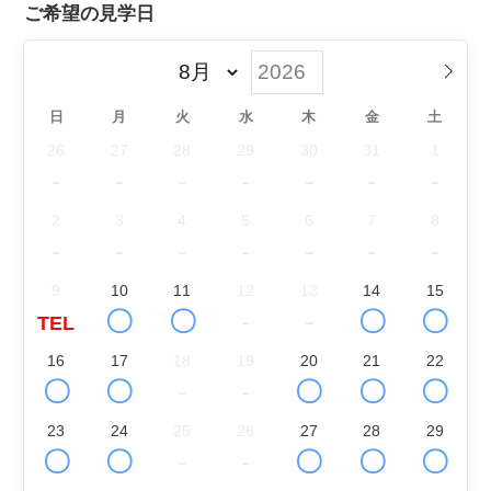
ご希望の見学日
日
月
火
水
木
金
土
26
27
28
29
30
31
1
-
-
-
-
-
-
-
2
3
4
5
6
7
8
-
-
-
-
-
-
-
9
10
11
12
13
14
15
〇
〇
-
-
〇
〇
TEL
16
17
18
19
20
21
22
〇
〇
-
-
〇
〇
〇
23
24
25
26
27
28
29
〇
〇
-
-
〇
〇
〇