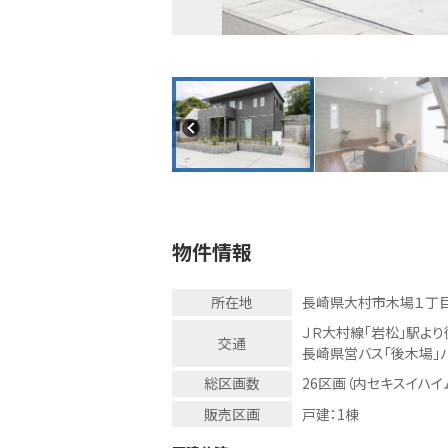
物件情報
所在地
長崎県大村市木場１丁目1
ＪＲ大村線「岩松」駅より
交通
長崎県営バス「後木場」
総区画数
26区画（内セキスイハイ
販売区画
戸建：1棟