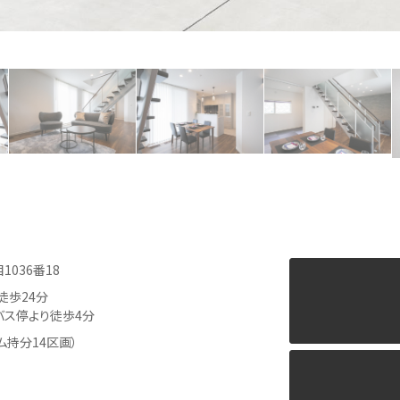
036番18
徒歩24分
バス停より徒歩4分
ム持分14区画）