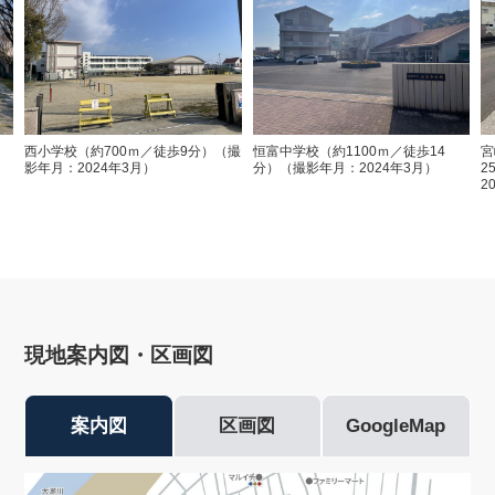
西小学校（約700ｍ／徒歩9分）（撮
恒富中学校（約1100ｍ／徒歩14
宮
影年月：2024年3月）
分）（撮影年月：2024年3月）
2
2
現地案内図・区画図
案内図
区画図
GoogleMap