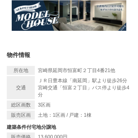
物件情報
所在地
宮崎県延岡市恒富町２丁目4番21他
ＪＲ日豊本線「南延岡」駅より徒歩26分
交通
宮崎交通「恒富２丁目」バス停より徒歩4
分
総区画数
3区画
販売区画
土地：1区画 / 戸建：1棟
建築条件付宅地分譲地
販売価格
13,600,000円