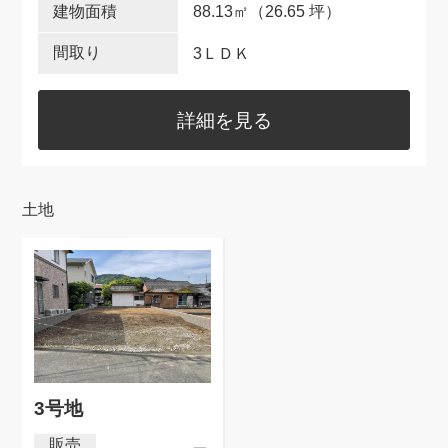
88.13
㎡
（26.65 坪）
3ＬＤＫ
詳細を見る
土地
3号地