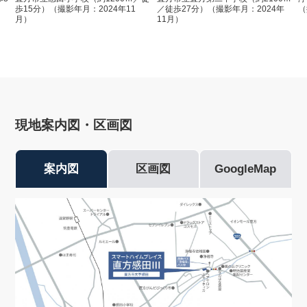
歩15分）（撮影年月：2024年11
／徒歩27分）（撮影年月：2024年
（
月）
11月）
現地案内図・区画図
案内図
区画図
GoogleMap