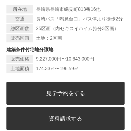
所在地
長崎県長崎市鳴見町813番16他
交通
長崎バス「鳴見台口」バス停より徒歩2分
総区画数
25区画（内セキスイハイム持分3区画）
販売区画
土地：2区画
建築条件付宅地分譲地
販売価格
9,227,000円〜10,643,000円
土地面積
174.33
㎡
〜196.59
㎡
見学予約をする
資料請求する