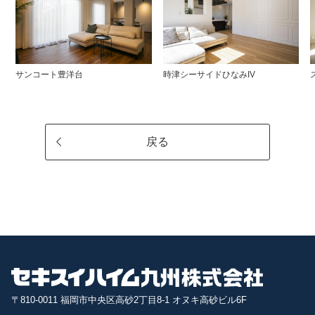
サンコート豊洋台
時津シーサイドひなみIV
戻る
〒810-0011 福岡市中央区高砂2丁目8-1 オヌキ高砂ビル6F