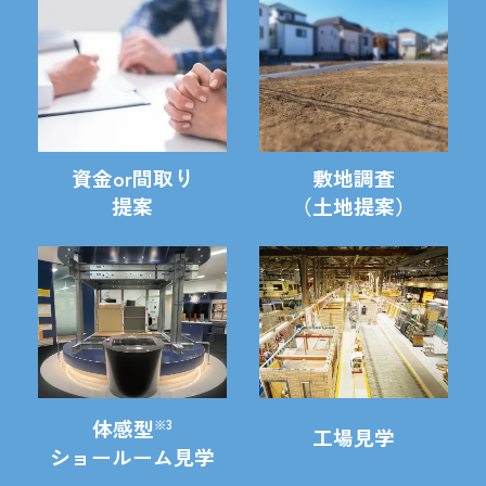
資金or間取り
敷地調査
提案
（土地提案）
体感型
※3
工場見学
ショールーム見学