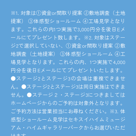
※1. 対象は①資金or間取り提案 ②敷地調査（土地
提案） ③体感型ショールーム ④工場見学となり
ます。これらの内1つ実施で3,000円分を後日Eメ
ールにてプレゼント致します。※2. 対象はステー
ジ2で選択していない、①資金or間取り提案 ②敷
地調査（土地提案） ③体感型ショールーム ④工
場見学となります。これらの内、1つ実施で4,000
円分を後日Eメールにてプレゼントいたします。
●ステージ2とステージ3の会場は重複できませ
ん。●ステージ2とステージ3は同日実施はできま
せん。●ステージ２・ステージ3につきましては
ホームページからのご予約は対象外となります。
ご予約方法は営業担当にお尋ねください。※3. 体
感型ショールーム見学はセキスイハイムミュージ
アム・ハイムギャラリーパークからお選びいただ
けます。