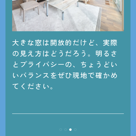
際
玄関から洗面所へ、キッチンか
さ
ら洗濯機へ。
毎日繰り返す「家
い
の中の移動」がどれだけラクに
め
なるか、自分の足で歩いて確か
めてみてください。