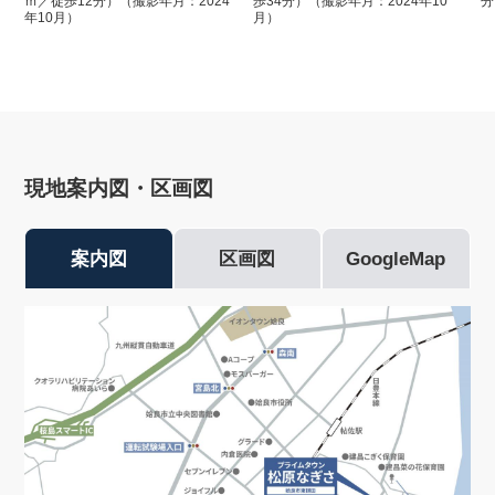
ｍ／徒歩12分）（撮影年月：2024
歩34分）（撮影年月：2024年10
分
年10月）
月）
現地案内図・区画図
案内図
区画図
GoogleMap