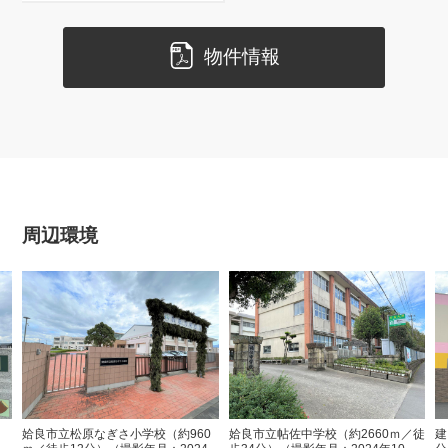
物件情報
周辺環境
姶良市立松原なぎさ小学校（約960
姶良市立帖佐中学校（約2660ｍ／徒
建