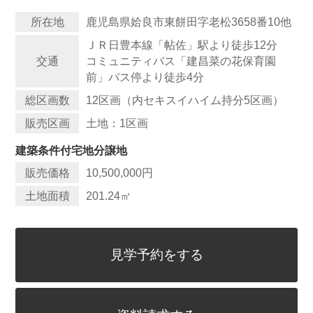
所在地
鹿児島県姶良市東餅田字老松3658番10他
ＪＲ日豊本線「帖佐」駅より徒歩12分
交通
コミュニティバス「建昌菜の花保育園
前」バス停より徒歩4分
総区画数
12区画（内セキスイハイム持分5区画）
販売区画
土地：1区画
建築条件付宅地分譲地
販売価格
10,500,000円
土地面積
201.24
㎡
見学予約をする