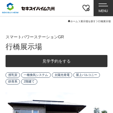
MENU
ホーム
展示場を探す
行橋展示場
スマートパワーステーションGR
行橋展示場
見学予約をする
授乳室
一種換気システム
太陽光発電
屋上バルコニー
鉄骨系
2階建て