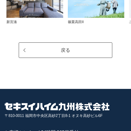
新宮湊
篠栗高田II
戻る
〒810-0011 福岡市中央区高砂2丁目8-1 オヌキ高砂ビル6F