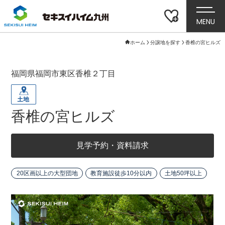
MENU
ホーム
分譲地を探す
香椎の宮ヒルズ
福岡県福岡市東区香椎２丁目
香椎の宮ヒルズ
見学予約・資料請求
20区画以上の大型団地
教育施設徒歩10分以内
土地50坪以上